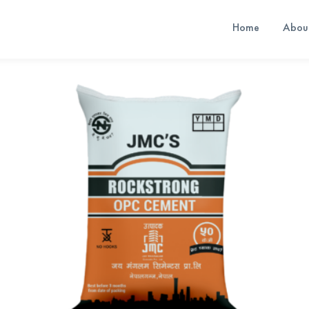
Home
Abou