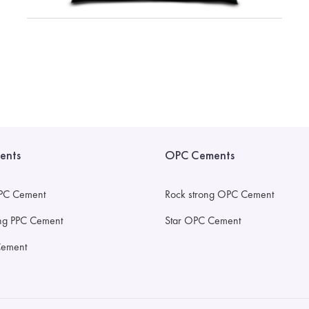
ents
OPC Cements
PC Cement
Rock strong OPC Cement
ong PPC Cement
Star OPC Cement
Cement