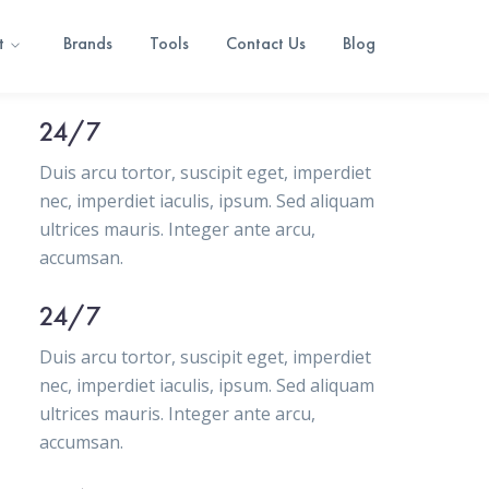
t
Brands
Tools
Contact Us
Blog
24/7
Duis arcu tortor, suscipit eget, imperdiet
nec, imperdiet iaculis, ipsum. Sed aliquam
ultrices mauris. Integer ante arcu,
accumsan.
24/7
Duis arcu tortor, suscipit eget, imperdiet
nec, imperdiet iaculis, ipsum. Sed aliquam
ultrices mauris. Integer ante arcu,
accumsan.