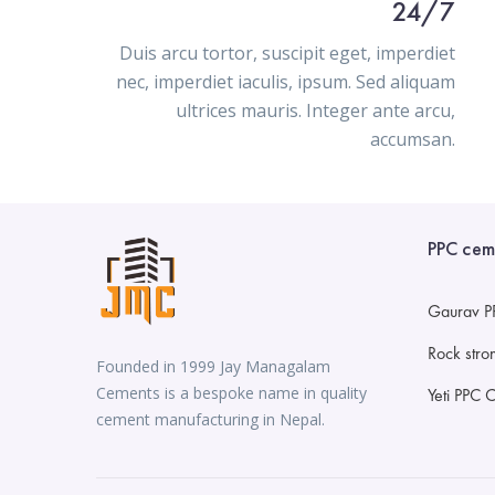
24/7
Duis arcu tortor, suscipit eget, imperdiet
nec, imperdiet iaculis, ipsum. Sed aliquam
ultrices mauris. Integer ante arcu,
accumsan.
PPC cem
Gaurav P
Rock str
Founded in 1999 Jay Managalam
Cements is a bespoke name in quality
Yeti PPC 
cement manufacturing in Nepal.